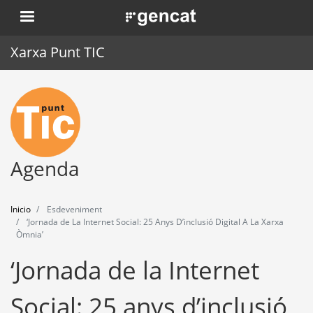
Pasar
. Obre en una nova finestra.
al
contenido
Xarxa Punt TIC
principal
Inicio
Punt TIC
Actualidad
Agenda
Agenda
Inicio
Esdeveniment
Formación
‘Jornada de La Internet Social: 25 Anys D’inclusió Digital A La Xarxa
Òmnia’
Herramientas
‘Jornada de la Internet
Social: 25 anys d’inclusió