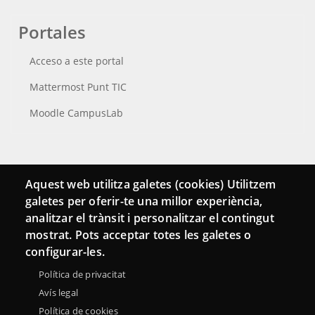
Portales
Acceso a este portal
Mattermost Punt TIC
Moodle CampusLab
Conecta
Aquest web utilitza galetes (cookies) Utilitzem
galetes per oferir-te una millor experiència,
Contacto
analitzar el trànsit i personalitzar el contingut
Hemeroteca
mostrat. Pots acceptar totes les galetes o
configurar-les.
Política de privacitat
Avís legal
Política de cookies