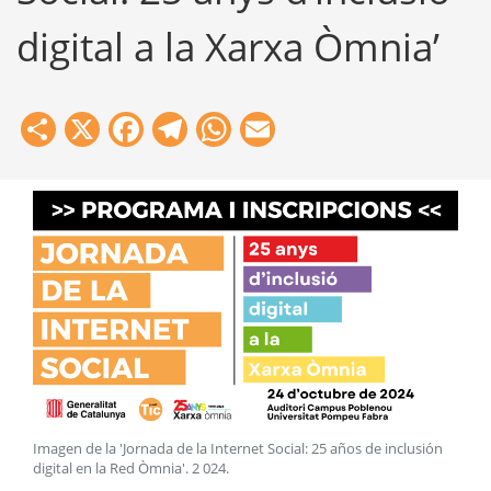
digital a la Xarxa Òmnia’
Share
X
Facebook
Telegram
WhatsApp
Email
Imagen de la 'Jornada de la Internet Social: 25 años de inclusión
digital en la Red Òmnia'
.
2 024
.