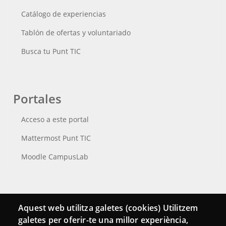
Catálogo de experiencias
Tablón de ofertas y voluntariado
Busca tu Punt TIC
Portales
Acceso a este portal
Mattermost Punt TIC
Moodle CampusLab
Conecta
Aquest web utilitza galetes (cookies) Utilitzem
galetes per oferir-te una millor experiència,
Contacto