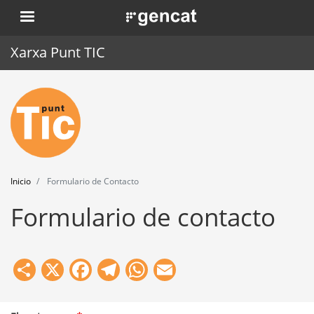
Pasar
. Obre en una nova finestra.
al
contenido
Xarxa Punt TIC
principal
Inicio
Punt TIC
Actualidad
Inicio
Formulario de Contacto
Agenda
Formulario de contacto
Formación
Herramientas
Share
X
Facebook
Telegram
WhatsApp
Email