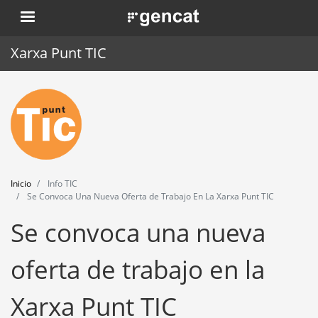
Pasar
. Obre en una nova finestra.
al
contenido
Xarxa Punt TIC
principal
Inicio
Punt TIC
Actualidad
Inicio
Info TIC
Agenda
Se Convoca Una Nueva Oferta de Trabajo En La Xarxa Punt TIC
Se convoca una nueva
Formación
Herramientas
oferta de trabajo en la
Xarxa Punt TIC