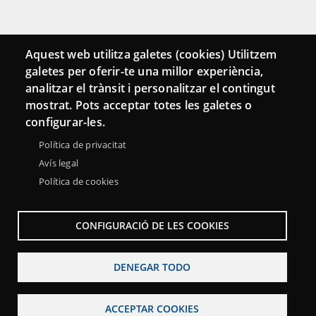
Conecta
Aquest web utilitza galetes (cookies) Utilitzem
galetes per oferir-te una millor experiència,
Contacto
analitzar el trànsit i personalitzar el contingut
Hemeroteca
mostrat. Pots acceptar totes les galetes o
configurar-les.
Política de privacitat
Avís legal
Política de cookies
CONFIGURACIÓ DE LES COOKIES
DENEGAR TODO
Menu
Sobre la Red Punt TIC
Aviso legal
Accesibilidad
Footer
ACCEPTAR COOKIES