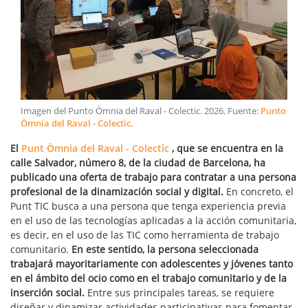
Imagen del Punto Òmnia del Raval - Colectic
.
2026
. Fuente:
Punto
Òmnia del Raval - Colectic
.
El
Punt Òmnia del Raval - Colectic
, que se encuentra en la
calle Salvador, número 8, de la ciudad de Barcelona, ha
publicado una oferta de trabajo para contratar a una persona
profesional de la dinamización social y digital.
En concreto, el
Punt TIC busca a una persona que tenga experiencia previa
en el uso de las tecnologías aplicadas a la acción comunitaria,
es decir, en el uso de las TIC como herramienta de trabajo
comunitario.
En este sentido, la persona seleccionada
trabajará mayoritariamente con adolescentes y jóvenes tanto
en el ámbito del ocio como en el trabajo comunitario y de la
inserción social.
Entre sus principales tareas, se requiere
diseñar y dinamizar actividades participativas para fomentar