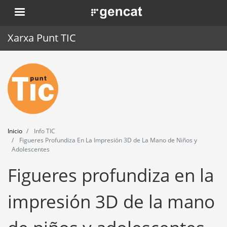
Pasar
. Obre en una nova finestra.
al
contenido
Xarxa Punt TIC
principal
Inicio
Punt TIC
Actualidad
Inicio
Info TIC
Agenda
Figueres Profundiza En La Impresión 3D de La Mano de Niños y
Adolescentes
Formación
Figueres profundiza en la
Herramientas
impresión 3D de la mano