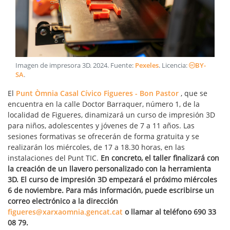
Imagen de impresora 3D
.
2024
. Fuente:
Pexeles
. Licencia:
BY-
SA
.
El
Punt Òmnia Casal Cívico Figueres - Bon Pastor
, que se
encuentra en la calle Doctor Barraquer, número 1, de la
localidad de Figueres, dinamizará un curso de impresión 3D
para niños, adolescentes y jóvenes de 7 a 11 años. Las
sesiones formativas se ofrecerán de forma gratuita y se
realizarán los miércoles, de 17 a 18.30 horas, en las
instalaciones del Punt TIC.
En concreto, el taller finalizará con
la creación de un llavero personalizado con la herramienta
3D. El curso de impresión 3D empezará el próximo miércoles
6 de noviembre. Para más información, puede escribirse un
correo electrónico a la dirección
figueres@xarxaomnia.gencat.cat
o llamar al teléfono 690 33
08 79.