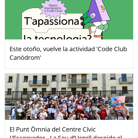
Este otoño, vuelve la actividad 'Code Club
Canòdrom'
El Punt Òmnia del Centre Cívic
L’Escorxador - La Seu d’Urgell despide el