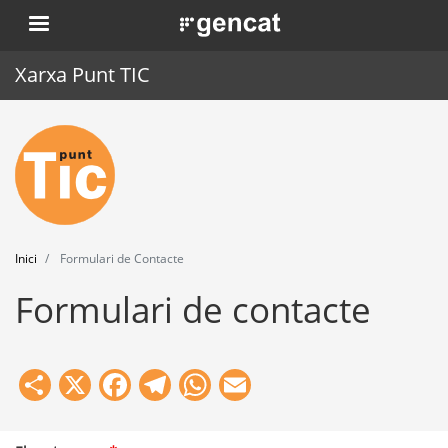
Vés
. Obre en una nova finestra.
al
contingut
Xarxa Punt TIC
Inici
Punt TIC
Actualitat
Inici
Formulari de Contacte
Agenda
Formulari de contacte
Formació
Eines
Share
X
Facebook
Telegram
WhatsApp
Email