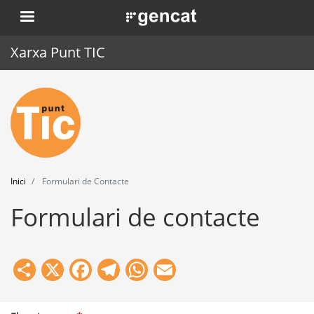
Vés
. Obre en una nova finestra.
al
contingut
Xarxa Punt TIC
Inici
Punt TIC
Actualitat
Inici
Formulari de Contacte
Agenda
Formulari de contacte
Formació
Eines
Share
X
Facebook
Telegram
WhatsApp
Email