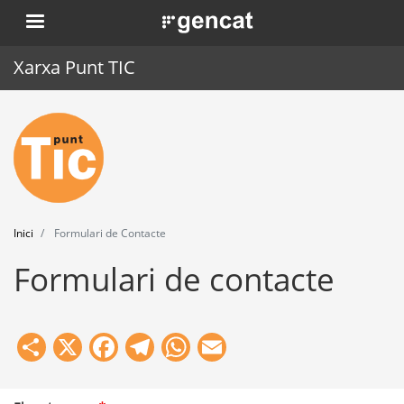
Vés
. Obre en una nova finestra.
al
contingut
Xarxa Punt TIC
Inici
Punt TIC
Actualitat
Inici
Formulari de Contacte
Agenda
Formulari de contacte
Formació
Eines
Share
X
Facebook
Telegram
WhatsApp
Email