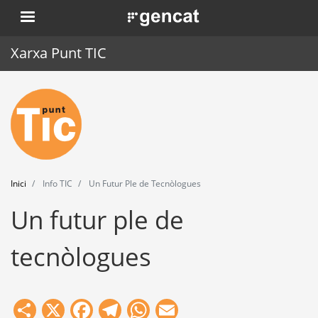
Vés
. Obre en una nova finestra.
al
contingut
Xarxa Punt TIC
Inici
Punt TIC
Actualitat
Inici
Info TIC
Un Futur Ple de Tecnòlogues
Agenda
Un futur ple de
Formació
tecnòlogues
Eines
Share
X
Facebook
Telegram
WhatsApp
Email