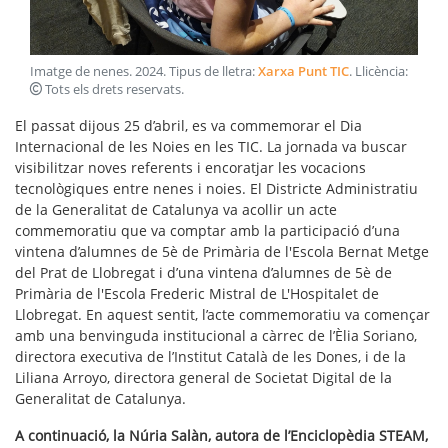
Imatge de nenes
.
2024
. Tipus de lletra:
Xarxa Punt TIC
. Llicència:
Tots els drets reservats
.
El passat dijous 25 d’abril, es va commemorar el Dia
Internacional de les Noies en les TIC. La jornada va buscar
visibilitzar noves referents i encoratjar les vocacions
tecnològiques entre nenes i noies. El Districte Administratiu
de la Generalitat de Catalunya va acollir un acte
commemoratiu que va comptar amb la participació d’una
vintena d’alumnes de 5è de Primària de l'Escola Bernat Metge
del Prat de Llobregat i d’una vintena d’alumnes de 5è de
Primària de l'Escola Frederic Mistral de L'Hospitalet de
Llobregat. En aquest sentit, l’acte commemoratiu va començar
amb una benvinguda institucional a càrrec de l’Èlia Soriano,
directora executiva de l’Institut Català de les Dones, i de la
Liliana Arroyo, directora general de Societat Digital de la
Generalitat de Catalunya.
A continuació, la Núria Salàn, autora de l’Enciclopèdia STEAM,