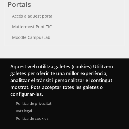
Portals
Accés a aquest portal
Mattermost Punt TIC
Moodle CampusLab
Connecta
Aquest web utilitza galetes (cookies) Utilitzem
galetes per oferir-te una millor experiència,
Bustia de contacte
analitzar el trànsit i personalitzar el contingut
Butlletins
mostrat. Pots acceptar totes les galetes o
configurar-les.
Política de privacitat
Avís legal
Política de cookies