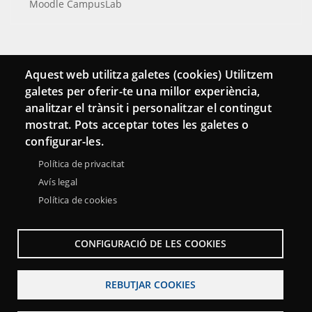
Moodle CampusLab
Connecta
Aquest web utilitza galetes (cookies) Utilitzem
galetes per oferir-te una millor experiència,
Bustia de contacte
analitzar el trànsit i personalitzar el contingut
Butlletins
mostrat. Pots acceptar totes les galetes o
configurar-les.
Política de privacitat
Avís legal
Política de cookies
CONFIGURACIÓ DE LES COOKIES
REBUTJAR COOKIES
Menu
Sobre la Xarxa Punttic
Avís legal
Accessibilitat