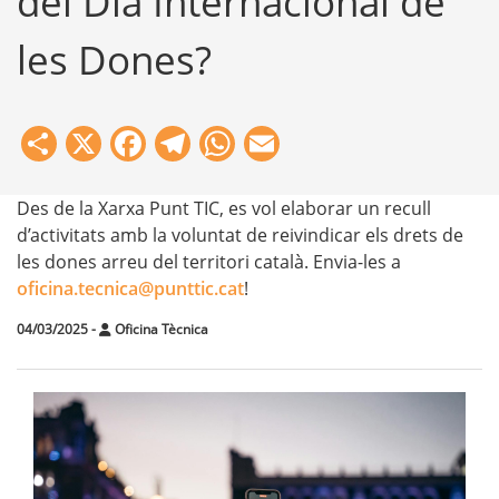
del Dia Internacional de
les Dones?
Share
X
Facebook
Telegram
WhatsApp
Email
Des de la Xarxa Punt TIC, es vol elaborar un recull
d’activitats amb la voluntat de reivindicar els drets de
les dones arreu del territori català. Envia-les a
oficina.tecnica@punttic.cat
!
04/03/2025
-
Oficina Tècnica