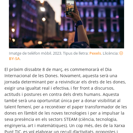
Imatge de telèfon mòbil
.
2023
. Tipus de lletra:
Pexels
. Llicència:
BY-SA
.
El pròxim dissabte 8 de març, es commemorarà el Dia
Internacional de les Dones. Novament, aquesta serà una
jornada determinant per a reivindicar els drets de les dones,
exigir una igualtat real i efectiva, i fer front a discursos,
actituds i postures en contra dels drets humans. Aquesta
també serà una oportunitat única per a donar visibilitat al
talent femení, per a reconèixer el paper transformador de les
dones en l’àmbit de les noves tecnologies i per a impulsar la
seva presència en els sectors STEAM (ciència, tecnologia,
enginyeria, art i matemàtiques). Un cop més, des de la Xarxa
Punt TIC, es vol elaborar un recull d’activitats, propostes i