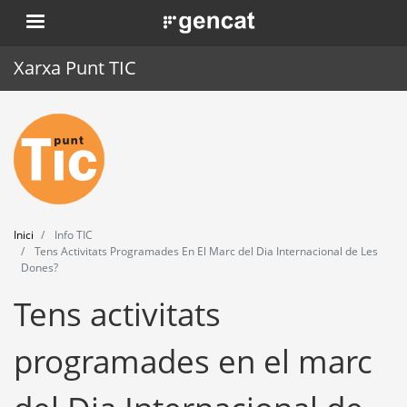
Vés
. Obre en una nova finestra.
al
contingut
Xarxa Punt TIC
Inici
Punt TIC
Actualitat
Inici
Info TIC
Agenda
Tens Activitats Programades En El Marc del Dia Internacional de Les
Dones?
Formació
Tens activitats
Eines
programades en el marc