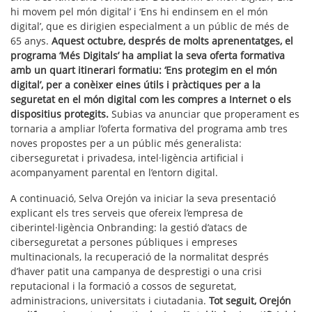
hi movem pel món digital’ i ‘Ens hi endinsem en el món
digital’, que es dirigien especialment a un públic de més de
65 anys.
Aquest octubre, després de molts aprenentatges, el
programa ‘Més Digitals’ ha ampliat la seva oferta formativa
amb un quart itinerari formatiu: ‘Ens protegim en el món
digital’, per a conèixer eines útils i pràctiques per a la
seguretat en el món digital com les compres a Internet o els
dispositius protegits.
Subias va anunciar que properament es
tornaria a ampliar l’oferta formativa del programa amb tres
noves propostes per a un públic més generalista:
ciberseguretat i privadesa, intel·ligència artificial i
acompanyament parental en l’entorn digital.
A continuació, Selva Orejón va iniciar la seva presentació
explicant els tres serveis que ofereix l’empresa de
ciberintel·ligència Onbranding: la gestió d’atacs de
ciberseguretat a persones públiques i empreses
multinacionals, la recuperació de la normalitat després
d’haver patit una campanya de desprestigi o una crisi
reputacional i la formació a cossos de seguretat,
administracions, universitats i ciutadania.
Tot seguit, Orejón