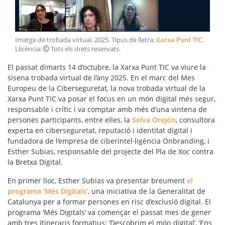
Imatge de trobada virtual
.
2025
. Tipus de lletra:
Xarxa Punt TIC
.
Llicència:
Tots els drets reservats
.
El passat dimarts 14 d’octubre, la Xarxa Punt TIC va viure la
sisena trobada virtual de l’any 2025. En el marc del Mes
Europeu de la Ciberseguretat, la nova trobada virtual de la
Xarxa Punt TIC va posar el focus en un món digital més segur,
responsable i crític i va comptar amb més d’una vintena de
persones participants, entre elles, la
Selva Orejón
, consultora
experta en ciberseguretat, reputació i identitat digital i
fundadora de l’empresa de ciberintel·ligència Onbranding, i
Esther Subias, responsable del projecte del Pla de Xoc contra
la Bretxa Digital.
En primer lloc, Esther Subias va presentar breument
el
programa ‘Més Digitals’
, una iniciativa de la Generalitat de
Catalunya per a formar persones en risc d’exclusió digital. El
programa ‘Més Digitals’ va començar el passat mes de gener
amb tres itineraris formatius: ‘Descobrim el món digital’, ‘Ens