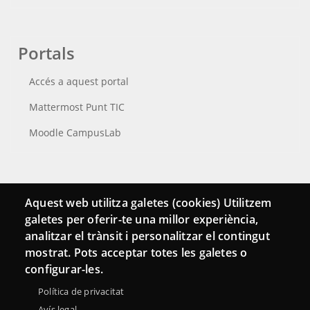
Portals
Accés a aquest portal
Mattermost Punt TIC
Moodle CampusLab
Connecta
Aquest web utilitza galetes (cookies) Utilitzem
galetes per oferir-te una millor experiència,
Bustia de contacte
analitzar el trànsit i personalitzar el contingut
Butlletins
mostrat. Pots acceptar totes les galetes o
configurar-les.
Política de privacitat
Avís legal