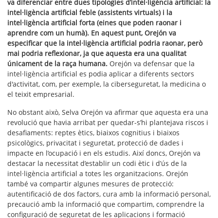
va diferenciar entre dues tipologies d’intel·ligència artificial: la
intel·ligència artificial feble (assistents virtuals) i la
intel·ligència artificial forta (eines que poden raonar i
aprendre com un humà). En aquest punt, Orejón va
especificar que la intel·ligència artificial podria raonar, però
mai podria reflexionar, ja que aquesta era una qualitat
únicament de la raça humana.
Orejón va defensar que la
intel·ligència artificial es podia aplicar a diferents sectors
d'activitat, com, per exemple, la ciberseguretat, la medicina o
el teixit empresarial.
No obstant això, Selva Orejón va afirmar que aquesta era una
revolució que havia arribat per quedar-s’hi plantejava riscos i
desafiaments: reptes ètics, biaixos cognitius i biaixos
psicològics, privacitat i seguretat, protecció de dades i
impacte en l’ocupació i en els estudis. Així doncs, Orejón va
destacar la necessitat d’establir un codi ètic i d’ús de la
intel·ligència artificial a totes les organitzacions. Orejón
també va compartir algunes mesures de protecció:
autentificació de dos factors, cura amb la informació personal,
precaució amb la informació que compartim, comprendre la
configuració de seguretat de les aplicacions i formació