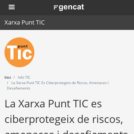
Vés
. Obre en una nova finestra.
al
contingut
Xarxa Punt TIC
Inici
Punt TIC
Actualitat
Inici
Info TIC
Agenda
La Xarxa Punt TIC Es Ciberprotegeix de Riscos, Amenaces I
Desafiaments
Formació
La Xarxa Punt TIC es
Eines
ciberprotegeix de riscos,