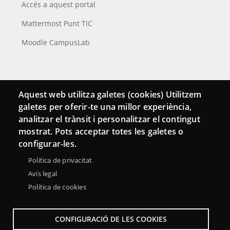
Accés a aquest portal
Mattermost Punt TIC
Moodle CampusLab
Connecta
Aquest web utilitza galetes (cookies) Utilitzem
galetes per oferir-te una millor experiència,
Bustia de contacte
analitzar el trànsit i personalitzar el contingut
Butlletins
mostrat. Pots acceptar totes les galetes o
configurar-les.
Política de privacitat
Avís legal
Política de cookies
CONFIGURACIÓ DE LES COOKIES