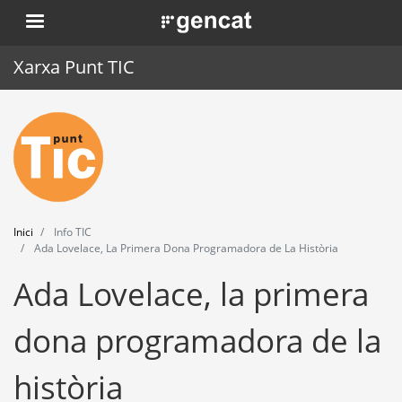
Vés
. Obre en una nova finestra.
al
contingut
Xarxa Punt TIC
Inici
Punt TIC
Actualitat
Inici
Info TIC
Agenda
Ada Lovelace, La Primera Dona Programadora de La Història
Ada Lovelace, la primera
Formació
Eines
dona programadora de la
història