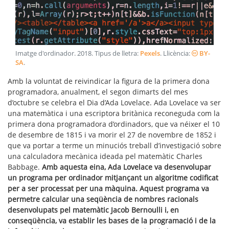
Imatge d'ordinador
.
2018
. Tipus de lletra:
Pexels
. Llicència:
BY-
SA
.
Amb la voluntat de reivindicar la figura de la primera dona
programadora, anualment, el segon dimarts del mes
d’octubre se celebra el Dia d’Ada Lovelace. Ada Lovelace va ser
una matemàtica i una escriptora britànica reconeguda com la
primera dona programadora d’ordinadors, que va néixer el 10
de desembre de 1815 i va morir el 27 de novembre de 1852 i
que va portar a terme un minuciós treball d’investigació sobre
una calculadora mecànica ideada pel matemàtic Charles
Babbage.
Amb aquesta eina, Ada Lovelace va desenvolupar
un programa per ordinador mitjançant un algoritme codificat
per a ser processat per una màquina. Aquest programa va
permetre calcular una seqüència de nombres racionals
desenvolupats pel matemàtic Jacob Bernoulli i, en
conseqüència, va establir les bases de la programació i de la