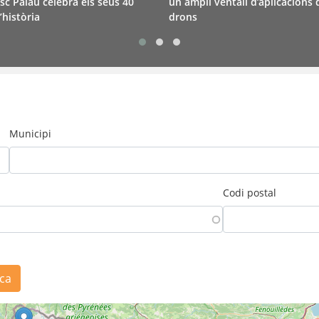
sc Palau celebra els seus 40
un ampli ventall d’aplicacions 
’història
drons
Municipi
Codi postal
ca