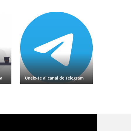
Jornada de D
xa
Uneix-te al canal de Telegram
Internet Soc