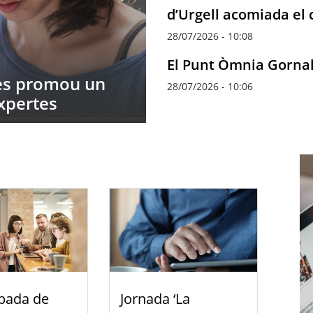
d’Urgell acomiada el 
28/07/2026 - 10:08
El Punt Òmnia Gornal
nes promou un
L’Institut Català d
28/07/2026 - 10:06
xpertes
cercador públic de
bada de
Jornada ‘La