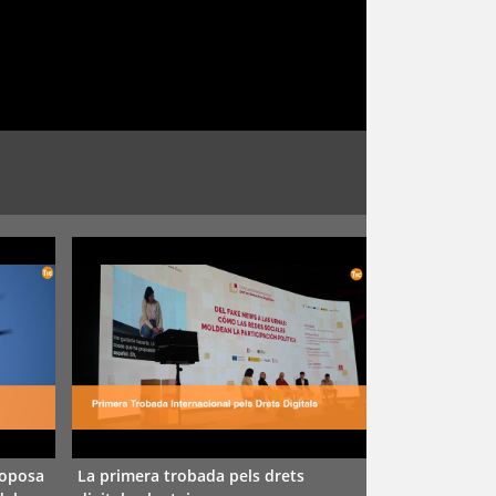
roposa
La primera trobada pels drets
En marxa la Xa