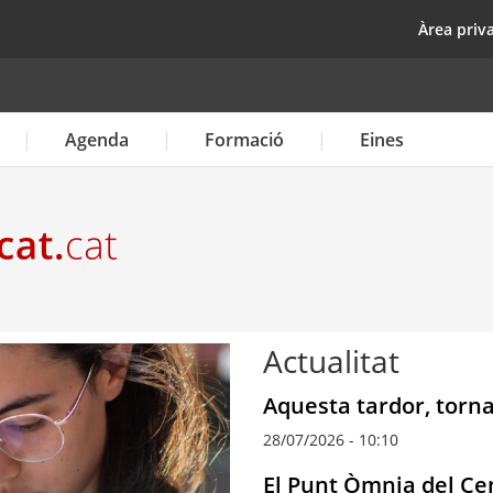
Vés
top
Àrea priv
al
contingut
Agenda
Formació
Eines
Actualitat
Aquesta tardor, torna
28/07/2026 - 10:10
El Punt Òmnia del Cen