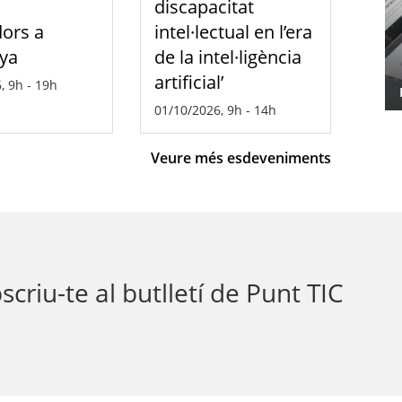
s
discapacitat
ors a
intel·lectual en l’era
ya
de la intel·ligència
artificial’
, 9h
-
19h
Famílies TIC
01/10/2026, 9h
-
14h
Veure més esdeveniments
scriu-te al butlletí de Punt TIC