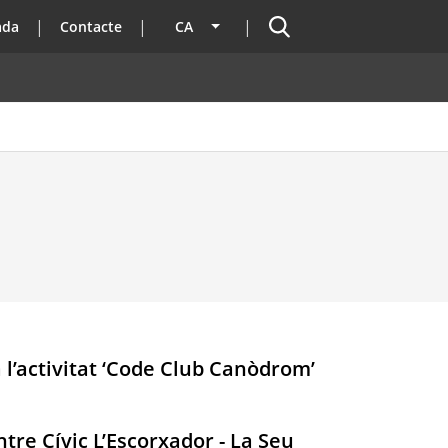
Cercador
ada
Contacte
CA
Llista les accions addicionals
 l’activitat ‘Code Club Canòdrom’
tre Cívic L’Escorxador - La Seu