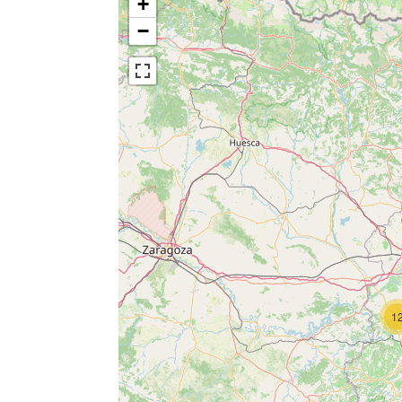
+
−
1