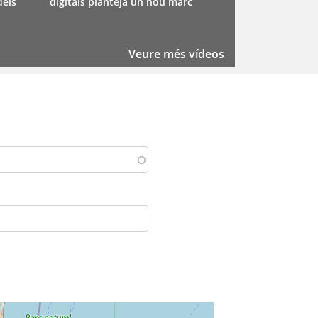
dels
digitals planteja un nou marc
Digital de Vic
Veure més vídeos