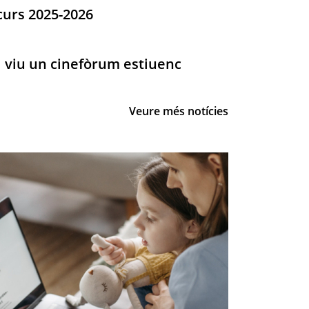
curs 2025-2026
 viu un cinefòrum estiuenc
e les Dones promou un
L’Institut 
 dones expertes
cercador p
Veure més notícies