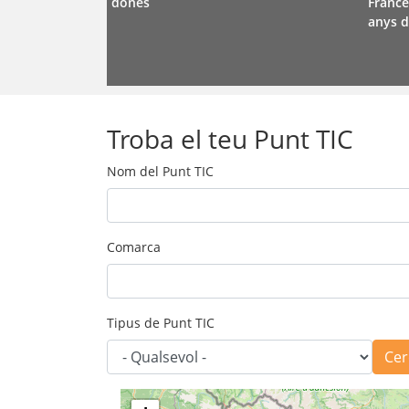
dones
France
anys d
Troba el teu Punt TIC
Nom del Punt TIC
Comarca
Tipus de Punt TIC
Cer