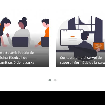
tacta amb l'equip de
ficina Tècnica i de
Contacta amb el servei de
amització de la xarxa
suport informàtic de la xar